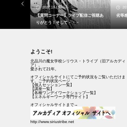
2022.10.11
20
日 19時49分
【質問コーナー】ライブ配信ご視聴あ
劣等
りがとう！そして・・・
ようこそ!
北品川の魔女学校シリウス・トライブ（旧アルカディ
ア）。
愛されて21年。
オフィシャルサイトにてご予約状況をご覧いただけま
す。
ご予約状況ページ
【
個人セッション一覧
】
【
講座一覧
】
【
各種ワンデイワークショップ一覧
】
【
エネルギーワーク専門サイト
】
オフィシャルサイトまで→
http://www.siriustribe.net