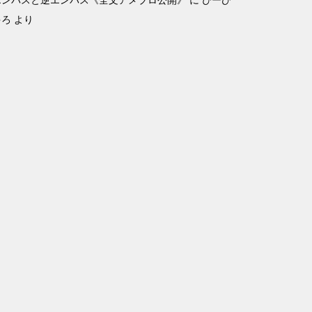
エンパスと逆エンパス《全文アメブロ公開》
に
ぴーひ
ゃろ
より