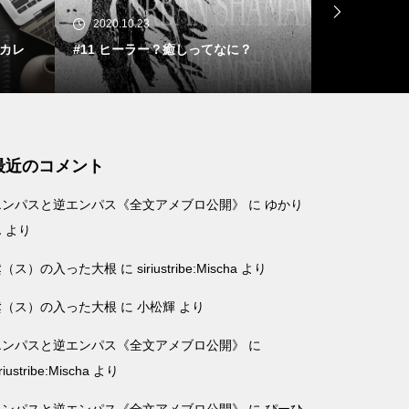
2020.10.23
2020.09.10
eカレ
#11 ヒーラー？癒しってなに？
#10 性格
て方はほとん
最近のコメント
エンパスと逆エンパス《全文アメブロ公開》
に
ゆかり
ん
より
鬆（ス）の入った大根
に
siriustribe:Mischa
より
鬆（ス）の入った大根
に
小松輝
より
エンパスと逆エンパス《全文アメブロ公開》
に
iriustribe:Mischa
より