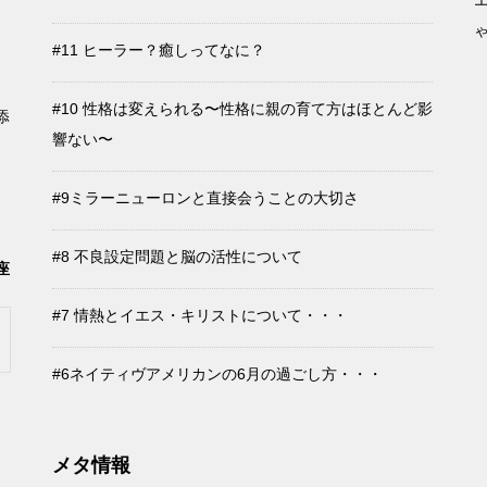
#11 ヒーラー？癒しってなに？
#10 性格は変えられる〜性格に親の育て方はほとんど影
添
響ない〜
#9ミラーニューロンと直接会うことの大切さ
#8 不良設定問題と脳の活性について
座
#7 情熱とイエス・キリストについて・・・
#6ネイティヴアメリカンの6月の過ごし方・・・
メタ情報