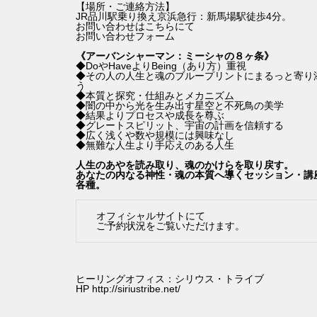
【場所・ご連絡方法】
JR品川駅乗り換え京浜急行：新馬場駅徒歩4分。
お問い合わせはこちらにて
お問い合わせフォーム
《アーバンシャーマン：ミーシャの８ヶ条》
◆DoやHaveよりBeing（あり方）重視
◆その人の人生と魂のブループリントにまるっと寄り
う
◆本質と探究・仕組みとメカニズム
◆闇の中から光を生み出す星空と不死鳥の美学
◆結果よりプロセスや成長を尊ぶ
◆グレートスピリット、宇宙の計画を信頼する
◆広く浅くや数や規模には興味なし
◆無難な人生より手応えのある人生
人生のあやを読み取り、魂のかけらを取り戻す。
あなたの内なる神性・魂の本質へ導くセッション・講
各種。
オフィシャルサイトにて
ご予約状況をご覧いただけます。
ヒーリングオフィス：シリウス・トライブ
HP
http://siriustribe.net/