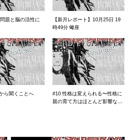
定問題と脳の活性に
【新月レポート】10月25日 19
時49分 蠍座
とから聞くことへ
#10 性格は変えられる〜性格に
親の育て方はほとんど影響な
い〜