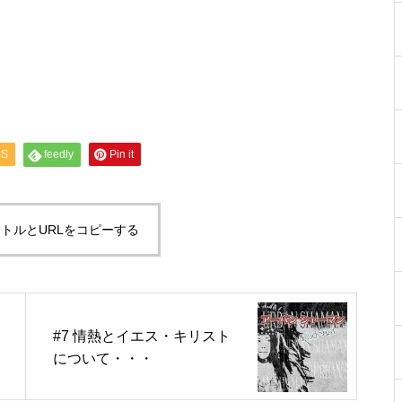
ー
ム
調
節
に
は
上
下
矢
印
キ
SS
feedly
Pin it
ー
を
使
っ
て
トルとURLをコピーする
く
だ
さ
い。
#7 情熱とイエス・キリスト
について・・・