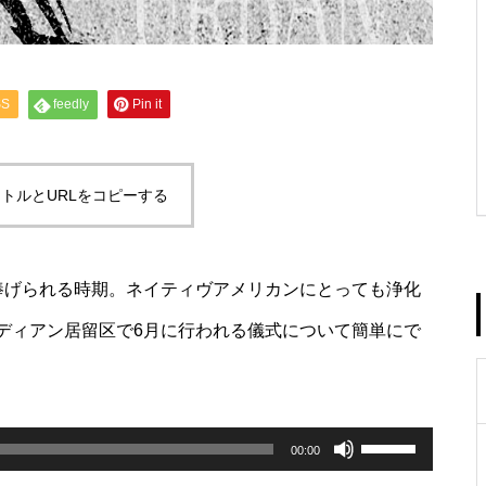
SS
feedly
Pin it
トルとURLをコピーする
捧げられる時期。ネイティヴアメリカンにとっても浄化
ディアン居留区で6月に行われる儀式について簡単にで
ボ
リ
00:00
ュ