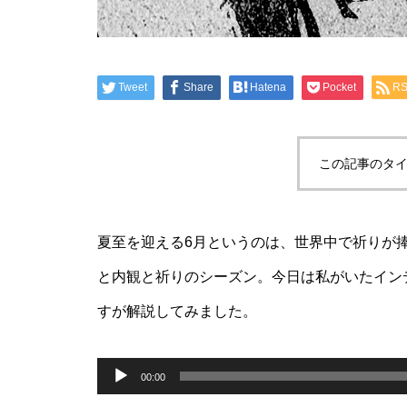
Tweet
Share
Hatena
Pocket
R
この記事のタイ
夏至を迎える6月というのは、世界中で祈りが
と内観と祈りのシーズン。今日は私がいたイン
すが解説してみました。
音
声
00:00
プ