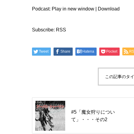
レ
ー
Podcast:
Play in new window
|
Download
ヤ
ー
Subscribe:
RSS
Tweet
Share
Hatena
Pocket
R
この記事のタイ
#5「魔女狩りについ
て」・・・その2