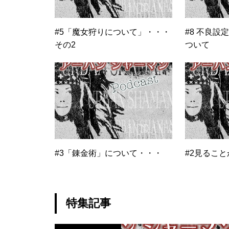
#5「魔女狩りについて」・・・
#8 不良設
その2
ついて
#3「錬金術」について・・・
#2見るこ
特集記事