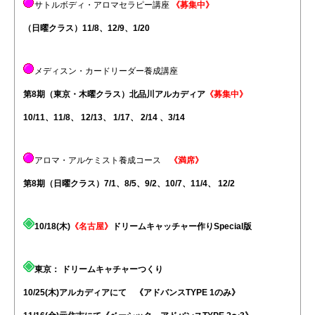
サトルボディ・アロマセラピー講座
《募集中》
（日曜クラス）11/8、12/9、1/20
メディスン・カードリーダー養成講座
第8期（東京・木曜クラス）北品川アルカディア
《募集中》
10/11、11/8、 12/13、 1/17、 2/14 、3/14
アロマ・アルケミスト養成コース
《満席》
第8期（日曜クラス）
7/1、8/5、9/2、10/7、11/4、 12/2
10/18(木)
《名古屋》
ドリームキャッチャー作りSpecial版
東京： ドリームキャチャーつくり
10/25(木)アルカディアにて 《アドバンスTYPE 1のみ》