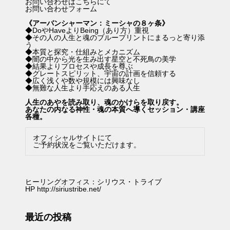
お問い合わせはこちらにて
お問い合わせフォーム
《アーバンシャーマン：ミーシャの８ヶ条》
◆DoやHaveよりBeing（あり方）重視
◆その人の人生と魂のブループリントにまるっと寄り添
う
◆本質と探究・仕組みとメカニズム
◆闇の中から光を生み出す星空と不死鳥の美学
◆結果よりプロセスや成長を尊ぶ
◆グレートスピリット、宇宙の計画を信頼する
◆広く浅くや数や規模には興味なし
◆無難な人生より手応えのある人生
人生のあやを読み取り、魂のかけらを取り戻す。
あなたの内なる神性・魂の本質へ導くセッション・講座
各種。
オフィシャルサイトにて
ご予約状況をご覧いただけます。
ヒーリングオフィス：シリウス・トライブ
HP
http://siriustribe.net/
最近の投稿