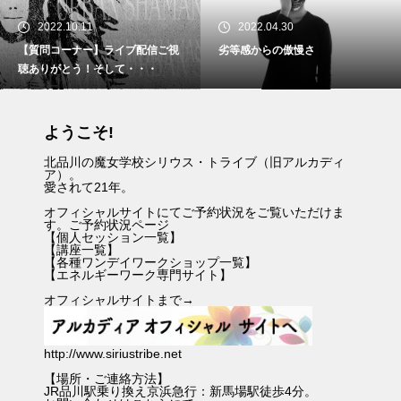
2022.04.30
2022.04.30
劣等感からの傲慢さ
スケジュール最新情報（googleカ
レンダーでも表示中）
ようこそ!
北品川の魔女学校シリウス・トライブ（旧アルカディ
ア）。
愛されて21年。
オフィシャルサイトにてご予約状況をご覧いただけま
す。
ご予約状況ページ
【
個人セッション一覧
】
【
講座一覧
】
【
各種ワンデイワークショップ一覧
】
【
エネルギーワーク専門サイト
】
オフィシャルサイトまで→
http://www.siriustribe.net
【場所・ご連絡方法】
JR品川駅乗り換え京浜急行：新馬場駅徒歩4分。