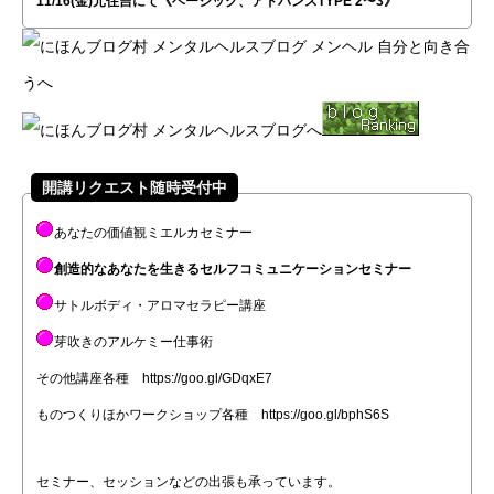
11/16(金)元住吉にて《ベーシック、アドバンスTYPE 2〜3》
開講リクエスト随時受付中
あなたの価値観ミエルカセミナー
創造的なあなたを生きるセルフコミュニケーションセミナー
サトルボディ・アロマセラピー講座
芽吹きのアルケミー仕事術
その他講座各種
https://goo.gl/GDqxE7
ものつくりほかワークショップ各種
https://goo.gl/bphS6S
セミナー、セッションなどの出張も承っています。