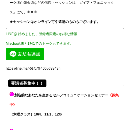
ークほか錬金術などの伝授・セッションは「
ガイア・フェニッック
ス
」にて。🔶🔶🔷
★
セッションはオンライン可や遠隔のものもございます。
LINE@ 始めました。登録者限定のお得な情報、
Mischa武川と1対1でのトークもできます。
https://line.me/R/ti/p/%40cud9343h
受講者募集中！！
創造的なあなたを生きるセルフコミュニケーションセミナー
《募集
中》
（木曜クラス）10/4、11/1、12/6