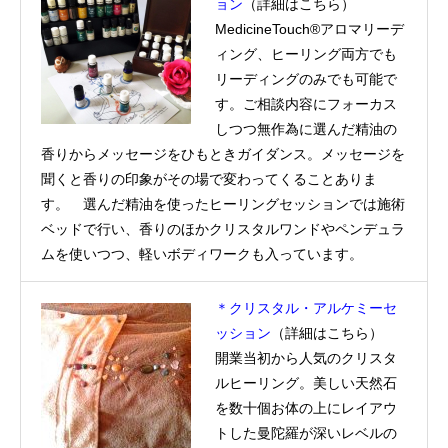
ョン
（
詳細はこちら
）
MedicineTouch®アロマリーデ
ィング、ヒーリング両方でも
リーディングのみでも可能で
す。ご相談内容にフォーカス
しつつ無作為に選んだ精油の
香りからメッセージをひもときガイダンス。メッセージを
聞くと香りの印象がその場で変わってくることありま
す。 選んだ精油を使ったヒーリングセッションでは施術
ベッドで行い、香りのほかクリスタルワンドやペンデュラ
ムを使いつつ、軽いボディワークも入っています。
＊クリスタル・アルケミーセ
ッション
（
詳細はこちら
）
開業当初から人気のクリスタ
ルヒーリング。美しい天然石
を数十個お体の上にレイアウ
トした曼陀羅が深いレベルの