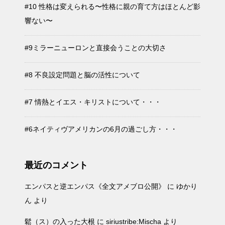
#10 性格は変えられる〜性格に親の育て方はほとんど影
響ない〜
#9ミラーニューロンと直接会うことの大切さ
#8 不良設定問題と脳の活性について
#7 情熱とイエス・キリストについて・・・
#6ネイティヴアメリカンの6月の過ごし方・・・
最近のコメント
エンパスと逆エンパス《全文アメブロ公開》
に
ゆかり
ん
より
鬆（ス）の入った大根
に
siriustribe:Mischa
より