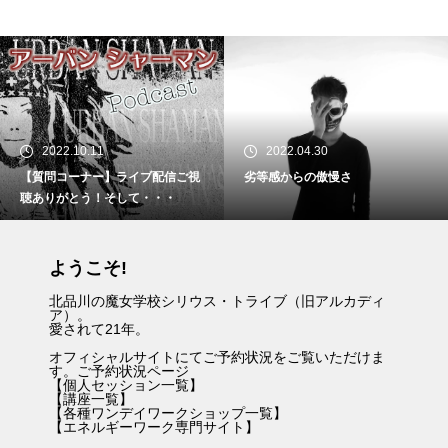
2022.04.30
2022.04.30
劣等感からの傲慢さ
スケジュール最新情報（googleカ
レンダーでも表示中）
ようこそ!
北品川の魔女学校シリウス・トライブ（旧アルカディ
ア）。
愛されて21年。
オフィシャルサイトにてご予約状況をご覧いただけま
す。
ご予約状況ページ
【
個人セッション一覧
】
【
講座一覧
】
【
各種ワンデイワークショップ一覧
】
【
エネルギーワーク専門サイト
】