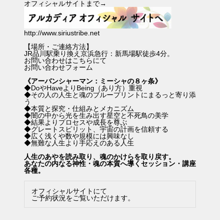
オフィシャルサイトまで→
http://www.siriustribe.net
【場所・ご連絡方法】
JR品川駅乗り換え京浜急行：新馬場駅徒歩4分。
お問い合わせはこちらにて
お問い合わせフォーム
《アーバンシャーマン：ミーシャの８ヶ条》
◆DoやHaveよりBeing（あり方）重視
◆その人の人生と魂のブループリントにまるっと寄り添
う
◆本質と探究・仕組みとメカニズム
◆闇の中から光を生み出す星空と不死鳥の美学
◆結果よりプロセスや成長を尊ぶ
◆グレートスピリット、宇宙の計画を信頼する
◆広く浅くや数や規模には興味なし
◆無難な人生より手応えのある人生
人生のあやを読み取り、魂のかけらを取り戻す。
あなたの内なる神性・魂の本質へ導くセッション・講座
各種。
オフィシャルサイトにて
ご予約状況をご覧いただけます。