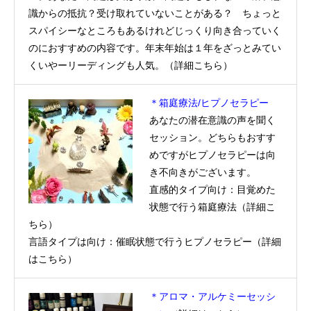
識からの抵抗？受け取れていないことがある？ ちょっと
スパイシーなところもあるけれどじっくり向き合っていく
のにおすすめの内容です。年末年始は１年をざっとみてい
くいやーリーディングも人気。（
詳細こちら
）
＊箱庭療法/ヒプノセラピー
あなたの潜在意識の声を聞く
セッション。どちらもおすす
めですがヒプノセラピーは向
き不向きがございます。
直感的タイプ向け：目覚めた
状態で行う箱庭療法（
詳細こ
ちら
）
言語タイプは向け：催眠状態で行うヒプノセラピー（
詳細
はこちら
）
＊アロマ・アルケミーセッシ