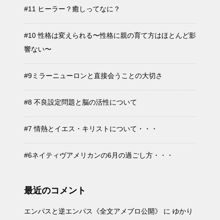
#11 ヒーラー？癒しってなに？
#10 性格は変えられる〜性格に親の育て方はほとんど影
響ない〜
#9ミラーニューロンと直接会うことの大切さ
#8 不良設定問題と脳の活性について
#7 情熱とイエス・キリストについて・・・
#6ネイティヴアメリカンの6月の過ごし方・・・
最近のコメント
エンパスと逆エンパス《全文アメブロ公開》
に
ゆかり