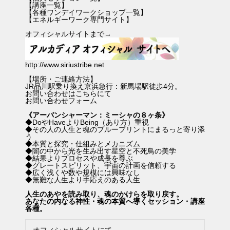
【
講座一覧
】
【
各種ワンデイワークショップ一覧
】
【
エネルギーワーク専門サイト
】
オフィシャルサイトまで→
http://www.siriustribe.net
【場所・ご連絡方法】
JR品川駅乗り換え京浜急行：新馬場駅徒歩4分。
お問い合わせはこちらにて
お問い合わせフォーム
《アーバンシャーマン：ミーシャの８ヶ条》
◆DoやHaveよりBeing（あり方）重視
◆その人の人生と魂のブループリントにまるっと寄り添
う
◆本質と探究・仕組みとメカニズム
◆闇の中から光を生み出す星空と不死鳥の美学
◆結果よりプロセスや成長を尊ぶ
◆グレートスピリット、宇宙の計画を信頼する
◆広く浅くや数や規模には興味なし
◆無難な人生より手応えのある人生
人生のあやを読み取り、魂のかけらを取り戻す。
あなたの内なる神性・魂の本質へ導くセッション・講座
各種。
オフィシャルサイトにて