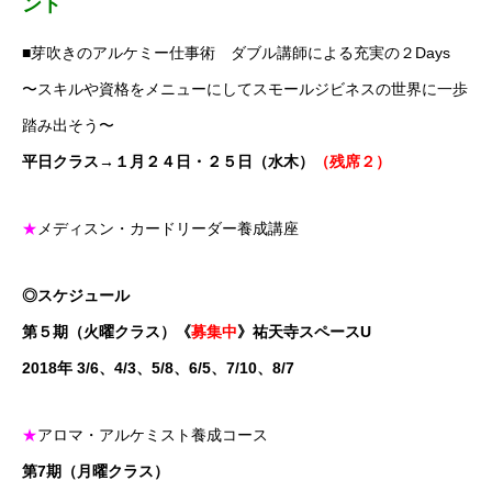
ント
■
芽吹きのアルケミー仕事術
ダブル講師による充実の２Days
〜スキルや資格をメニューにしてスモールジビネスの世界に一歩
踏み出そう〜
平日クラス→１月２４日・２５日（水木）
（残席２）
★
メディスン・カードリーダー養成講座
◎スケジュール
第５期（火曜クラス）《
募集中
》祐天寺スペースU
2018年 3/6、4/3、5/8、6/5、7/10、8/7
★
アロマ・アルケミスト養成コース
第7期（月曜クラス）