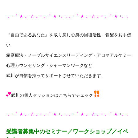
･。+･゜★･。･☆･。+･。･゜★･+。･.･。+･゜★･。･☆･。+･。･゜★･+。･.
『自由であるあなた』を取り戻し心身の回復活性、覚醒をお手伝
い
箱庭療法・ノーブルサイエンスリーディング・アロマアルケミー
心理カウンセリング・シャーマンワークなど
武川が自信を持ってサポートさせていただきます。
武川の個人セッションはこちらでチェック
･。+･゜★･。･☆･。+･。･゜★･+。･.･。+･゜★･。･☆･。+･。･゜★･+。･.
受講者募集中のセミナー／ワークショップ／イベ