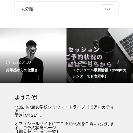
未分類
177
2022.04.30
2022.04.30
劣等感からの傲慢さ
スケジュール最新情報（googleカ
レンダーでも表示中）
ようこそ!
北品川の魔女学校シリウス・トライブ（旧アルカディ
ア）。
愛されて21年。
オフィシャルサイトにてご予約状況をご覧いただけま
す。
ご予約状況ページ
【
個人セッション一覧
】